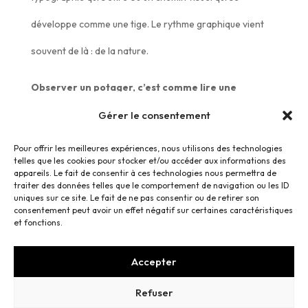
développe comme une tige. Le rythme graphique vient
souvent de là : de la nature.
Observer un potager, c’est comme lire une
composition en mouvement.
C’est un laboratoire de
Gérer le consentement
couleurs, de formes, de textures. C’est une école du
Pour offrir les meilleures expériences, nous utilisons des technologies
telles que les cookies pour stocker et/ou accéder aux informations des
regard lente et profonde, et elle irrigue mon travail de
appareils. Le fait de consentir à ces technologies nous permettra de
traiter des données telles que le comportement de navigation ou les ID
graphiste de façon naturelle. Chaque saison a ses
uniques sur ce site. Le fait de ne pas consentir ou de retirer son
consentement peut avoir un effet négatif sur certaines caractéristiques
nuances. Le printemps, lui, insuffle un souffle frais,
et fonctions.
organique, généreux.
Accepter
Refuser