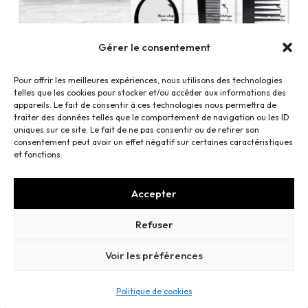
Gérer le consentement
Pour offrir les meilleures expériences, nous utilisons des technologies
telles que les cookies pour stocker et/ou accéder aux informations des
Créations de la charte graphique pour les
appareils. Le fait de consentir à ces technologies nous permettra de
produits de Beauté Elle, distribués en
traiter des données telles que le comportement de navigation ou les ID
uniques sur ce site. Le fait de ne pas consentir ou de retirer son
grandes surfaces. Réalisation des
consentement peut avoir un effet négatif sur certaines caractéristiques
pictogrammes explicatifs au dos des
et fonctions.
Packs.
Accepter
Refuser
Voir les préférences
Mentions légales
—
Conditions Générales de Vente
—
Cookies
Politique de cookies