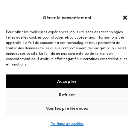
Réalisations des Pancartes d’un Chalet de
Restauration
Gérer le consentement
Charte graphique, cartes, Menus…
Pour offrir les meilleures expériences, nous utilisons des technologies
telles que les cookies pour stocker et/ou accéder aux informations des
appareils. Le fait de consentir à ces technologies nous permettra de
traiter des données telles que le comportement de navigation ou les ID
uniques sur ce site. Le fait de ne pas consentir ou de retirer son
consentement peut avoir un effet négatif sur certaines caractéristiques
et fonctions.
Mentions légales
—
Conditions Générales de Vente
Accepter
—
Cookies
Refuser
Voir les préférences
Politique de cookies